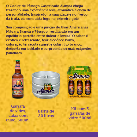
O Cooler de Pêssego Gaseificado Alamoa chega
trazendo uma experiência leve, aromática e cheia de
personalidade. Inspirado na suavidade e no frescor
da fruta, ele conquista logo no primeiro gole.
Sua composição é uma junção de Uvas Americanas
Niágara Branca e Pêssego, resultando em um
equilíbrio perfeito entre dulçor e leveza.
O sabor é
exótico e refrescante, teor alcoólico baixo,
coloração terracota sunset e colarinho branco,
desperta curiosidade e surpreende os mais exigentes
paladares.
Garrafa
Kit com 3
de vidro,
Barris de
garrafas de
caixa com
20 litros
vidro 500ml
6und. 500ml