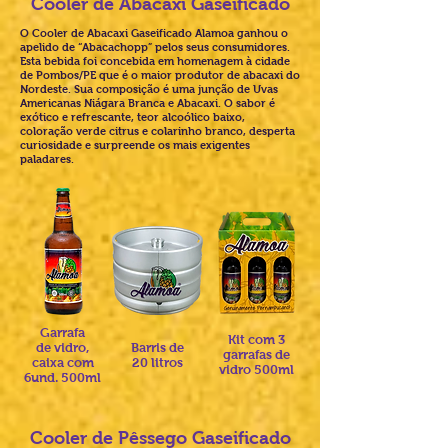
Cooler de Abacaxi Gaseificado
O Cooler de Abacaxi Gaseificado Alamoa ganhou o
apelido de “Abacachopp” pelos seus consumidores.
Esta bebida foi concebida em homenagem à cidade
de Pombos/PE que é o maior produtor de abacaxi do
Nordeste. Sua composição é uma junção de Uvas
Americanas Niágara Branca e Abacaxi. O sabor é
exótico e refrescante, teor alcoólico baixo,
coloração verde citrus e colarinho branco, desperta
curiosidade e surpreende os mais exigentes
paladares.
Garrafa
Kit com 3
de vidro,
Barris de
garrafas de
caixa com
20 litros
vidro 500ml
6und. 500ml
Cooler de Pêssego Gaseificado