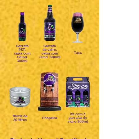
Garrafa
Garrafa
PET,
de vidro,
Taça
caixa com
caixa com
12und.
6und. 500ml
300ml​​
Kit com 3
Barris de
garrafas de
Chopeira
20 litros
vidro 500ml